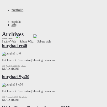
portfolio
portfolio
vita
vita
Archives
9 items found
Sabine Walz
burgbad rc40
Fotokonzept | Set-Design | Shooting Betreuung
ON: April 10, 2019
BY: admin
READ MORE
burgbad Sys30
Fotokonzept | Set-Design | Shooting Betreuung
ON: Februar 3, 2019
BY: admin
READ MORE